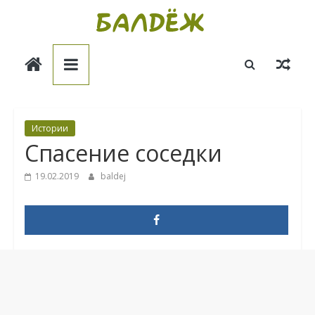
Skip
to
Балдёж
content
Информационные
статьи
Истории
Спасение соседки
19.02.2019
baldej