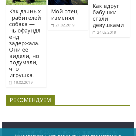
Как вдруг
Как дачных
Мой отец
бабушки
грабителей
изменял
стали
собака —
девушками
21.02.2019
ньюфаундл
24.02.2019
енд
задержала.
Они ее
видели, но
подумали,
что
игрушка.
19.02.2019
РЕКОМЕНДУЕМ
Копирайт © 2026
Балдёж
. Все права защищены.