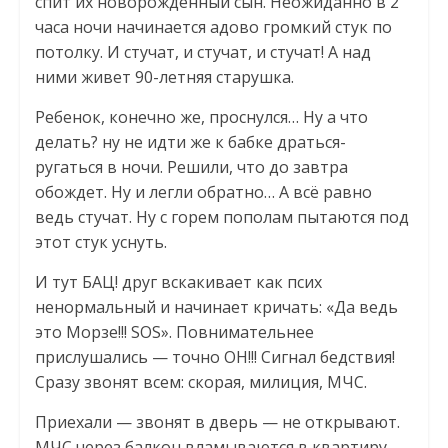
спит их новорожденный сын. Неожиданно в 2
часа ночи начинается адово громкий стук по
потолку. И стучат, и стучат, и стучат! А над
ними живет 90-летняя старушка.
Ребенок, конечно же, проснулся… Ну а что
делать? ну не идти же к бабке драться-
ругаться в ночи. Решили, что до завтра
обождет. Ну и легли обратно… А всё равно
ведь стучат. Ну с горем пополам пытаются под
этот стук уснуть.
И тут БАЦ! друг вскакивает как псих
ненормальный и начинает кричать: «Да ведь
это Морзе!!! SOS». Повнимательнее
прислушались — точно ОН!!! Сигнал бедствия!
Сразу звонят всем: скорая, милиция, МЧС.
Приехали — звонят в дверь — не открывают.
МЧС через балкон вламываются в квартиру