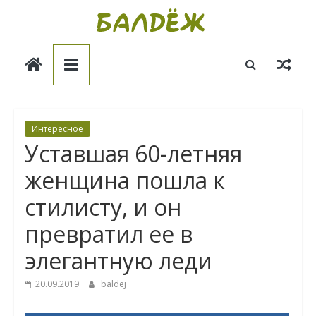
Skip
to
Балдёж
content
Информационные
статьи
Интересное
Уставшая 60-летняя
женщина пошла к
стилисту, и он
превратил ее в
элегантную леди
20.09.2019
baldej