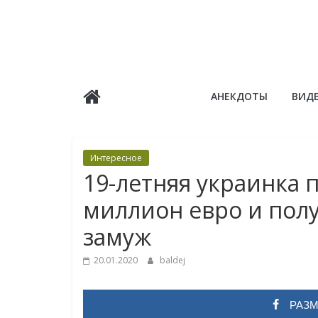
Skip
to
content
Балдёж
АНЕКДОТЫ
ВИД
Информационные
статьи
Интересное
19-летняя украинка 
миллион евро и пол
замуж
20.01.2020
baldej
РАЗМ