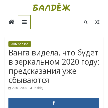
Skip
to
Балдёж
content
Информационные
статьи
Интересное
Ванга видела, что будет
в зеркальном 2020 году:
предсказания уже
сбываются
20.03.2020
baldej