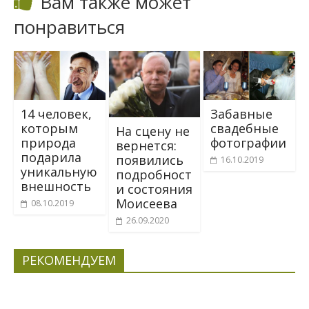
Вам также может
понравиться
14 человек,
Забавные
которым
свадебные
На сцену не
природа
фотографии
вернется:
подарила
появились
16.10.2019
уникальную
подробност
внешность
и состояния
Моисеева
08.10.2019
26.09.2020
РЕКОМЕНДУЕМ