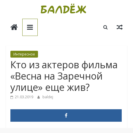
Skip
to
Балдёж
content
Информационные
статьи
Интересное
Кто из актеров фильма
«Весна на Заречной
улице» еще жив?
21.03.2019
baldej