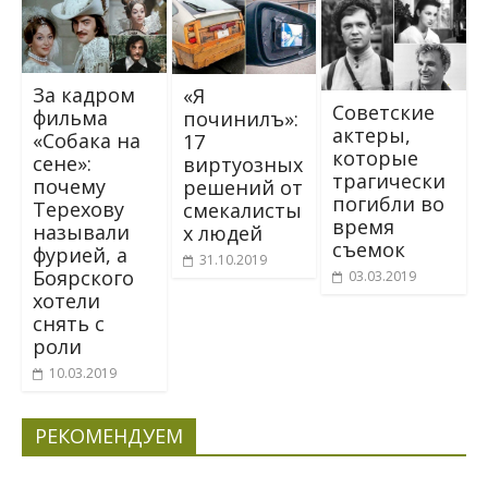
За кадром
«Я
Советские
фильма
починилъ»:
актеры,
«Собака на
17
которые
сене»:
виртуозных
трагически
почему
решений от
погибли во
Терехову
смекалисты
время
называли
х людей
съемок
фурией, а
31.10.2019
Боярского
03.03.2019
хотели
снять с
роли
10.03.2019
РЕКОМЕНДУЕМ