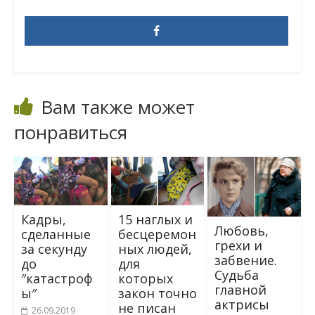
Вам также может
понравиться
Кадры,
15 наглых и
Любовь,
сделанные
бесцеремон
грехи и
за секунду
ных людей,
забвение.
до
для
Судьба
″катастроф
которых
главной
ы″
закон точно
актрисы
не писан
26.09.2019