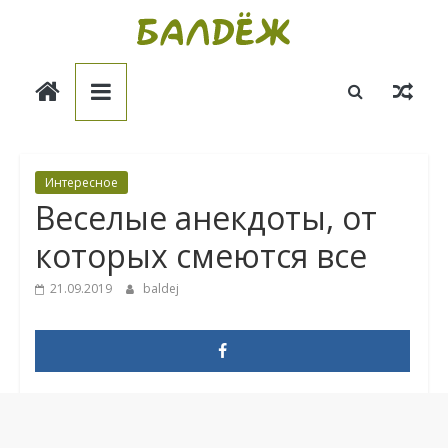
Skip
to
Балдёж
content
Информационные
статьи
Интересное
Веселые анекдоты, от
которых смеются все
21.09.2019
baldej