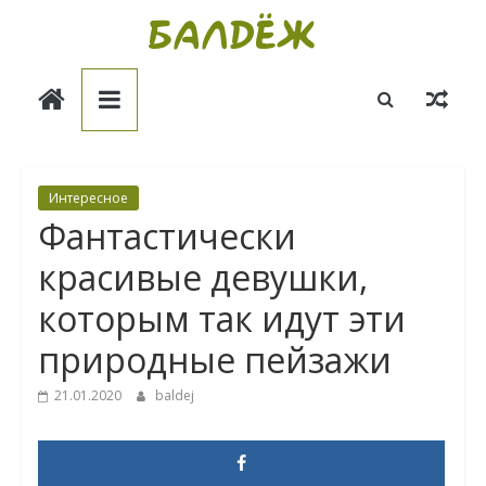
Skip
to
Балдёж
content
Информационные
статьи
Интересное
Фантастически
красивые девушки,
которым так идут эти
природные пейзажи
21.01.2020
baldej