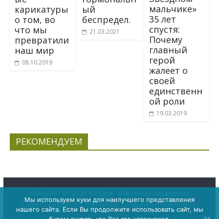
мальчике»
карикатуры
ый
35 лет
о том, во
беспредел.
спустя:
что мы
21.03.2021
Почему
превратили
главный
наш мир
герой
08.10.2019
жалеет о
своей
единственн
ой роли
19.03.2019
РЕКОМЕНДУЕМ
Копирайт © 2026
Балдёж
. Все права защищены.
Мы используем куки для наилучшего представления
Тема
ColorMag
от ThemeGrill. Создано на
WordPress
.
нашего сайта. Если Вы продолжите использовать сайт, мы