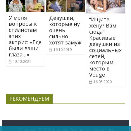
У меня
Девушки,
“Ищите
вопросы к
которые ну
жену? Вам
стилистам
очень
сюда”:
этих
сильно
Красивые
актрис: «Где
хотят замуж
девушки из
были ваши
социальных
16.10.2019
глаза…»
сетей,
которым
12.12.2021
место в
Vouge
16.05.2020
РЕКОМЕНДУЕМ
Копирайт © 2026
Балдёж
. Все права защищены.