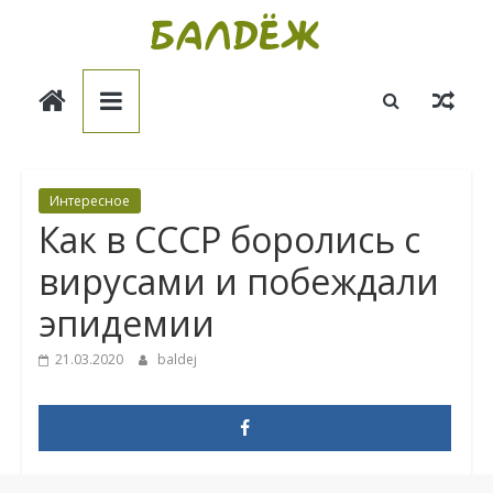
Skip
to
Балдёж
content
Информационные
статьи
Интересное
Как в СССР боролись с
вирусами и побеждали
эпидемии
21.03.2020
baldej