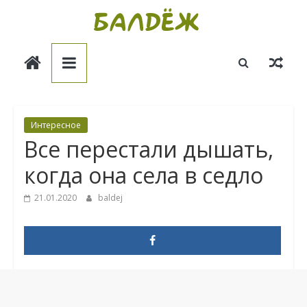
Skip
to
Балдёж
content
Информационные
статьи
Интересное
Все перестали дышать,
когда она села в седло
21.01.2020
baldej