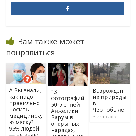
Вам также может
понравиться
А Вы знали,
Возрожден
13
как надо
ие природы
фотографий
правильно
в
50- летней
носить
Чернобыле
Анжелики
медицинску
Варум в
22.10.2019
ю маску?
открытых
95% людей
нарядах,
— не знают