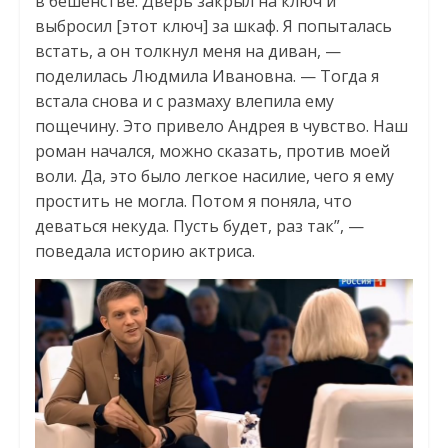
в бешенстве. Дверь закрыл на ключ и
выбросил [этот ключ] за шкаф. Я попыталась
встать, а он толкнул меня на диван, —
поделилась Людмила Ивановна. — Тогда я
встала снова и с размаху влепила ему
пощечину. Это привело Андрея в чувство. Наш
роман начался, можно сказать, против моей
воли. Да, это было легкое насилие, чего я ему
простить не могла. Потом я поняла, что
деваться некуда. Пусть будет, раз так”, —
поведала историю актриса.