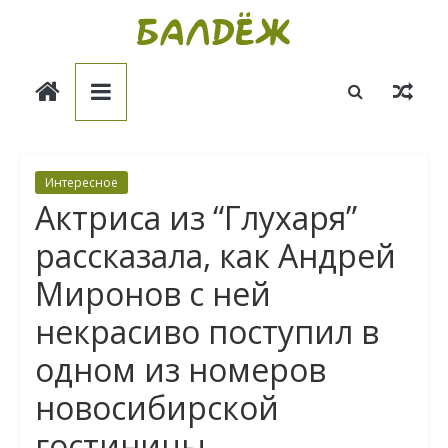
Skip
to
Балдёж
content
Информационные
статьи
Интересное
Актриса из “Глухаря”
рaccказала, кaк Андрей
Миpoнов с ней
некрасиво поступил в
одном из номеров
новосибирской
гостиницы