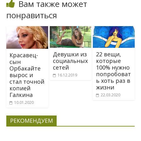
Вам также может
понравиться
Девушки из
22 вeщи,
Красавец-
социальных
кoтopые
сын
сетей
100% нyжно
Орбакайте
попpoбоват
вырос и
16.12.2019
ь xоть paз в
стал точной
жизни
копией
Галкина
22.03.2020
10.01.2020
РЕКОМЕНДУЕМ