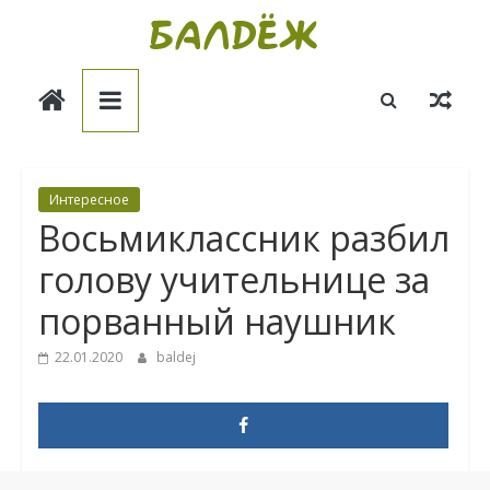
Skip
to
Балдёж
content
Информационные
статьи
Интересное
Восьмиклассник разбил
голову учительнице за
порванный наушник
22.01.2020
baldej