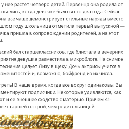
у нее растет четверо детей. Первенца она родила от
звелись, когда девочке было всего два года. Сейчас
она все чаще демонстрирует стильные наряды вместо
рошлом году школьница отметила первый выпускной —
очка пришла в сопровождении родителей, а на этот
м.
кий бал старшеклассников, где блистала в вечерних
приятия девушка разместила в микроблоге. На снимке
теснения целует Лизу в щеку. Дочь актрисы учится в
наменитостей и, возможно, бойфренд из их числа.
реть! В наше время, когда все вокруг одинаковы. Вы
омментируют подписчики. Некоторые удивляются, как
т и ее внешнее сходство с матерью. Причем 41-
ее старшей сестрой, чем родительницей.