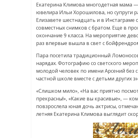
Екатерина Климова многодетная мама — 
ювелира Ильи Хорошилова, но супруги ра
Елизавете шестнадцать и в Инстаграме 
совместных снимков с братом. Еще в п
окончание 9 класса. На мероприятие дев
раз впервые вышла в свет с бойфрендро
Пара посетила традиционный Ломоносовс
нарядах. Фотографию со светского меро
молодой человек по имени Арсений без с
частной школе вместе с детьми других з
«Слишком мило», «На вас приятно посмот
прекрасны!», «Какие вы красивые», — к
повзрослела юная дочь актрисы, отмечаю
летняя Екатерина Климова выглядит скор