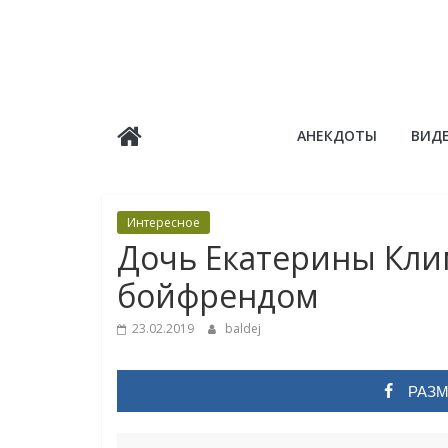
Skip
to
content
Балдёж
АНЕКДОТЫ
ВИД
Информационные
статьи
Интересное
Дочь Екатерины Кли
бойфрендом
23.02.2019
baldej
РАЗМ