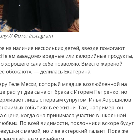
у // Фото: Instagram
я на наличие нескольких детей, звезде помогают
 «Не ем заведомо вредные или калорийные продукты,
го хорошего сала себе позволяю. Вместо жареной
е обожают», — делилась Екатерина.
теру Геле Месхи, который младше возлюбленной на
е растут два сына от брака с Игорем Петренко, но
ерживает лишь с первым супругом. Илья Хорошилов
значимых событиях в ее жизни. Так, например, он
а сцене, когда она принимала участие в школьной
любви». По всей видимости, поклонники вскоре будут
вушки с мамой, но и ее актерский талант. Пока же
ся ландшафтным дизайном.