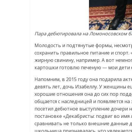
Пара дебютировала на Ломоносовском бал
Молодость и подтянутые формы, несмотр
сохранить правильное питание и спорт.
жирную свинину, например. А вот немно
картошки готовлю печеную — мои дети е
Напомним, в 2015 году она подарила ак
девять лет, дочь Изабеллу. У женщины ещ
хорошие отношения она до сих пор подд
общается с наследницей и появляется на 
посетил дебютное выступление дочери н
постановке «Декабристы: подвиг во имя 
сравнивать не только внешние данные де
школьница признавалась, что увлекает