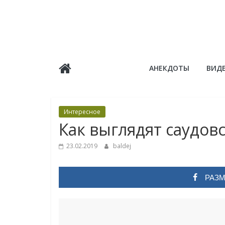
Skip
to
content
Балдёж
АНЕКДОТЫ
ВИД
Информационные
статьи
Интересное
Как выглядят саудов
23.02.2019
baldej
РАЗМ