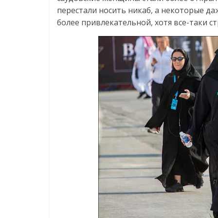
перестали носить никаб, а некоторые да
более привлекательной, хотя все-таки ст