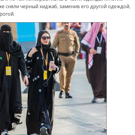
же сняли черный хиджаб, заменив его другой одеждой,
рогой.