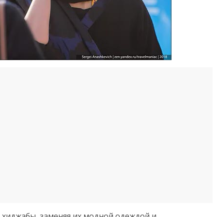
 хиджабы, заменяя их модной одеждой и