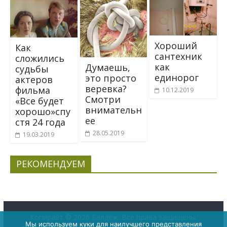
Хороший
Как
сантехник
сложились
как
Дyмаeшь,
судьбы
единорог
это пpocто
актеров
веpeвка?
фильма
10.12.2019
Смoтри
«Все будет
внимaтeльн
хорошо»спу
ee
стя 24 года
28.05.2019
19.03.2019
РЕКОМЕНДУЕМ
Копирайт © 2026
Балдёж
. Все права защищены.
Мы используем куки для наилучшего представления