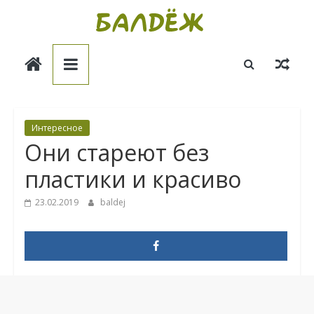
Skip
to
Балдёж
content
Информационные
статьи
Интересное
Они стареют без
пластики и красиво
23.02.2019
baldej