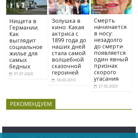
Смepть
Золушка в
Нищета в
начинается
кино: Какая
Германии.
в носy:
актриса с
Как
незадолго
1899 года до
выглядит
до смepти
наших дней
социальное
появляется
стала самой
жилье для
один явный
волшебной
самых
признак
сказочной
бедных
скорого
героиней
07.07.2020
угасания
18.03.2019
27.02.2020
РЕКОМЕНДУЕМ
Копирайт © 2026
Балдёж
. Все права защищены.