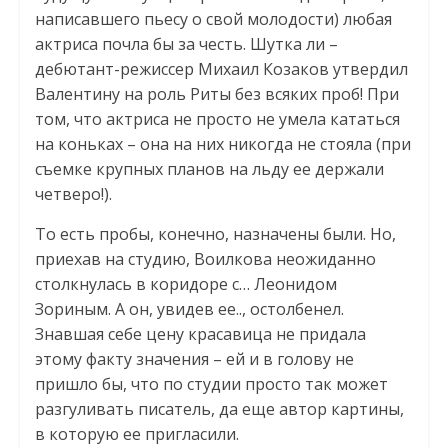
написавшего пьесу о свой молодости) любая
актриса почла бы за честь. Шутка ли –
дебютант-режиссер Михаил Козаков утвердил
Валентину на роль Риты без всяких проб! При
том, что актриса не просто не умела кататься
на коньках – она на них никогда не стояла (при
съемке крупных планов на льду ее держали
четверо!).
То есть пробы, конечно, назначены были. Но,
приехав на студию, Воилкова неожиданно
столкнулась в коридоре с… Леонидом
Зориным. А он, увидев ее.., остолбенел.
Знавшая себе цену красавица не придала
этому факту значения – ей и в голову не
пришло бы, что по студии просто так может
разгуливать писатель, да еще автор картины,
в которую ее пригласили.