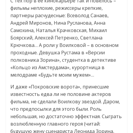
С тех пор в ее кинокарьере так и повелось –
фильмы неплохие, режиссеры крепкие,
партнеры расчудесные: Всеволод Санаев,
Андрей Миронов, Нина Русланова, Анна
Самохина, Наталья Крачковская, Михаил
Боярский, Алексей Петренко, Светлана
Крючкова… А роли у Воилковой – в основном
проходные. Девушка Рустама в «Версии
полковника Зорина», студентка в детективе
«Кольцо из Амстердама», курортница в
мелодраме «Будьте моим мужем»…
И даже «Покровские ворота», принесшие
известность едва ли не половине актеров
фильма, не сделали Воилкову звездой. Даром,
что предпосылки для этого были. Роль
небольшая, но достаточно эффектная. Сыграть
возлюбленную главного героя (читай:
будущую жену сценариста Леонида Зорина,