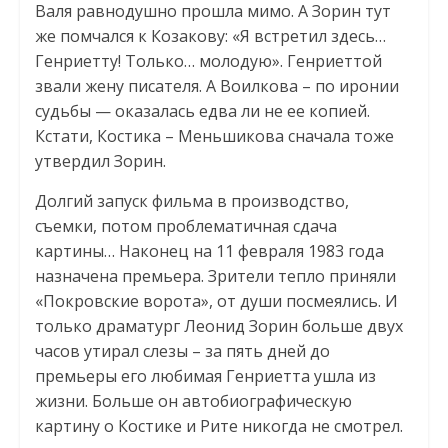
Валя равнодушно прошла мимо. А Зорин тут
же помчался к Козакову: «Я встретил здесь…
Генриетту! Только… молодую». Генриеттой
звали жену писателя. А Воилкова – по иронии
судьбы — оказалась едва ли не ее копией.
Кстати, Костика – Меньшикова сначала тоже
утвердил Зорин.
Долгий запуск фильма в производство,
съемки, потом проблематичная сдача
картины… Наконец на 11 февраля 1983 года
назначена премьера. Зрители тепло приняли
«Покровские ворота», от души посмеялись. И
только драматург Леонид Зорин больше двух
часов утирал слезы – за пять дней до
премьеры его любимая Генриетта ушла из
жизни. Больше он автобиографическую
картину о Костике и Рите никогда не смотрел.