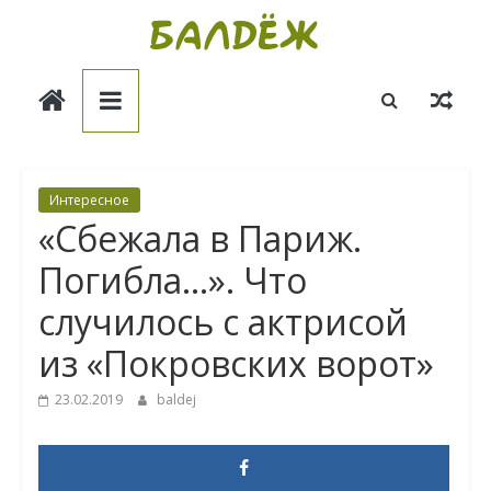
Skip
to
Балдёж
content
Информационные
статьи
Интересное
«Сбежала в Париж.
Погибла…». Что
случилось с актрисой
из «Покровских ворот»
23.02.2019
baldej