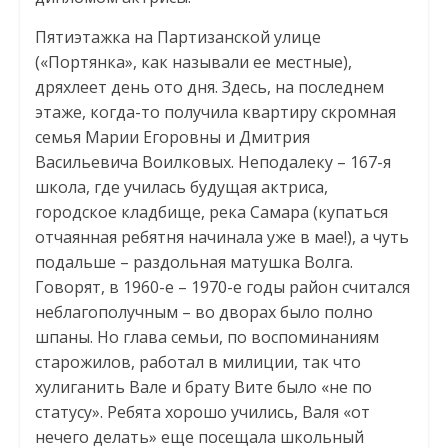
Пятиэтажка на Партизанской улице
(«Портянка», как называли ее местные),
дряхлеет день ото дня. Здесь, на последнем
этаже, когда-то получила квартиру скромная
семья Марии Егоровны и Дмитрия
Васильевича Воилковых. Неподалеку – 167-я
школа, где училась будущая актриса,
городское кладбище, река Самара (купаться
отчаянная ребятня начинала уже в мае!), а чуть
подальше – раздольная матушка Волга.
Говорят, в 1960-е – 1970-е годы район считался
неблагополучным – во дворах было полно
шпаны. Но глава семьи, по воспоминаниям
старожилов, работал в милиции, так что
хулиганить Вале и брату Вите было «не по
статусу». Ребята хорошо учились, Валя «от
нечего делать» еще посещала школьный