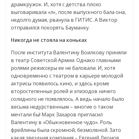
драмкружок. И, хотя с детства плохо
выговаривала «л», после выпускного бала она,
недолго думая, рванула в ГИТИС. А Виктор
отправился покорять Бауманку.
Никогда не стояла на коньках
После института Валентину Воилкову приняли
в театр Советской Армии. Однако главными
ролями режиссеры ее не баловали. И, хотя
одновременно с театром в карьере молодой
актрисы появилось кино, и здесь кроме
второстепенных ролей и эпизодов ничего
солидного не появлялось. А ведь начало было
весьма недурственным – многие о таком
мечтали бы! Марк Захаров пригласил
Валентину в «Обыкновенное чудо». Роль
фрейлины была скромной, безмолвной. Зато
какая звездная компания – Евгений Леонов,