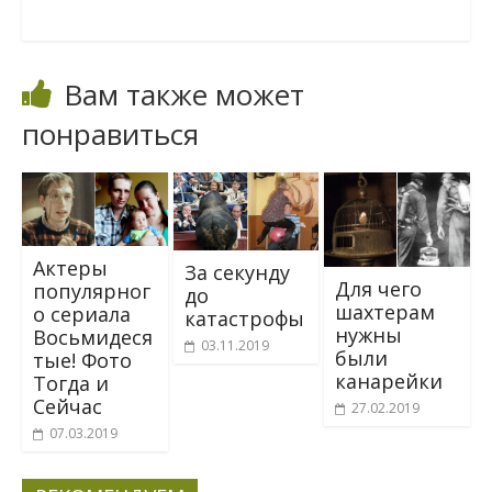
Вам также может
понравиться
Актеры
За секунду
Для чего
популярног
до
шахтерам
о сериала
катастрофы
нужны
Восьмидеся
03.11.2019
были
тые! Фото
канарейки
Тогда и
Сейчас
27.02.2019
07.03.2019