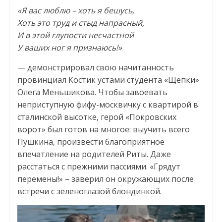
«Я вас люблю – хоть я бешусь,
Хоть это труд и стыд напрасный,
И в этой глупости несчастной
У ваших ног я признаюсь!»
— демонстрировал свою начитанность
провинциал Костик устами студента «Щепки»
Олега Меньшикова. Чтобы завоевать
неприступную фифу-москвичку с квартирой в
сталинской высотке, герой «Покровских
ворот» был готов на многое: выучить всего
Пушкина, произвести благоприятное
впечатление на родителей Риты. Даже
расстаться с прежними пассиями. «Грядут
перемены!» – заверил он окружающих после
встречи с зеленоглазой блондинкой.