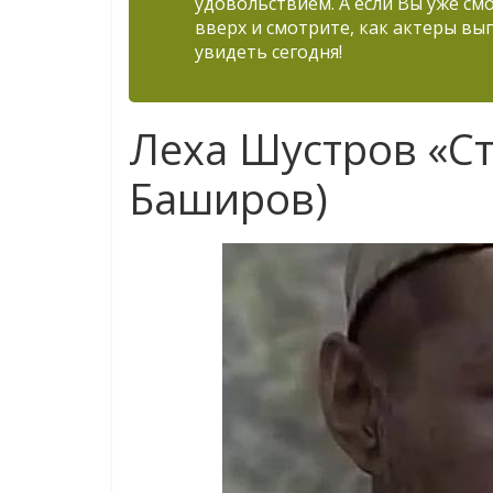
удовольствием. А если Вы уже см
вверх и смотрите, как актеры вы
увидеть сегодня!
Леха Шустров «Ст
Баширов)