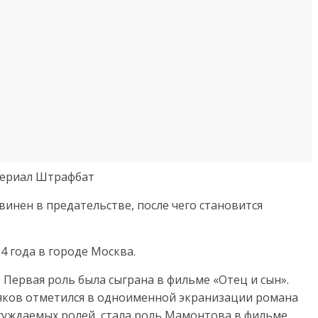
 сериал Штрафбат
винен в предательстве, после чего становится
4 года в городе Москва.
. Первая роль была сыграна в фильме «Отец и сын».
яков отметился в одноименной экранизации романа
бсуждаемых ролей, стала роль Мамонтова в фильме