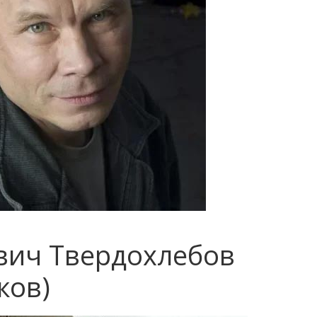
вич Твердохлебов
ков)