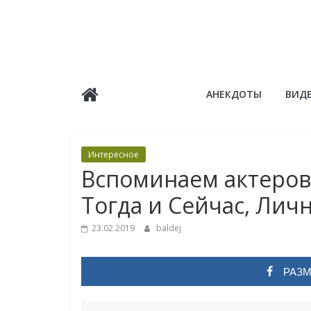
Skip
to
content
Балдёж
АНЕКДОТЫ
ВИД
Информационные
статьи
Интересное
Вспоминаем актеров
Тогда и Сейчас, Лич
23.02.2019
baldej
РАЗМ