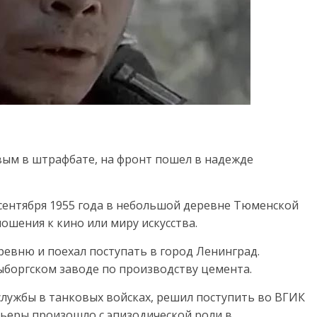
ым в штрафбате, на фронт пошел в надежде
 сентября 1955 года в небольшой деревне Тюменской
ношения к кино или миру искусства.
евню и поехал поступать в город Ленинград.
ыборгском заводе по производству цемента.
службы в танковых войсках, решил поступить во ВГИК
рьеры произошло с эпизодической роли в