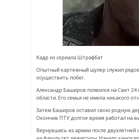
Кадр из сериала Штрафбат
Опытный картежный шулер служил рядов
осуществить побег.
Александр Баширов появился на Свет 24
области. Его семья не имела никакого от
Затем Баширов оставил свою родную дер
Окончив ПТУ долгое время работал на в
Вернувшись из армии после двухлетней 
на факультет режиссуры. Начало кинока