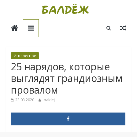
Skip
to
Балдёж
content
Информационные
статьи
Интересное
25 нарядов, которые
выглядят грандиозным
провалом
23.03.2020
baldej