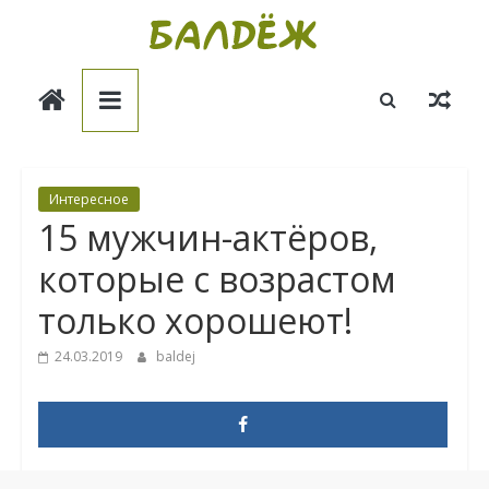
Skip
to
Балдёж
content
Информационные
статьи
Интересное
15 мужчин-актёров,
которые с возрастом
только хорошеют!
24.03.2019
baldej