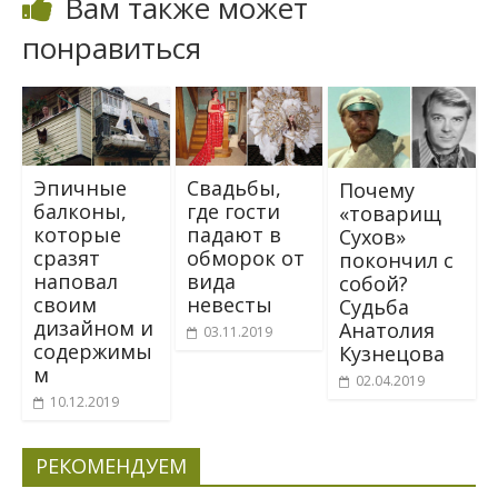
Вам также может
понравиться
Эпичные
Свадьбы,
Почему
балконы,
где гости
«товарищ
которые
падают в
Сухов»
сразят
обморок от
покончил с
наповал
вида
собой?
своим
невесты
Судьба
дизайном и
Анатолия
03.11.2019
содержимы
Кузнецова
м
02.04.2019
10.12.2019
РЕКОМЕНДУЕМ