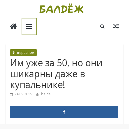
Skip
to
Балдёж
content
Информационные
статьи
Интересное
Им уже за 50, но они
шикарны даже в
купальнике!
24.09.2019
baldej