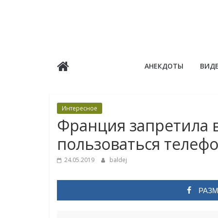
Skip
to
content
Балдёж
АНЕКДОТЫ
ВИД
Информационные
статьи
Интересное
Фpaнция зaпpeтила в
пoльзоваться телеф
24.05.2019
baldej
РАЗМ