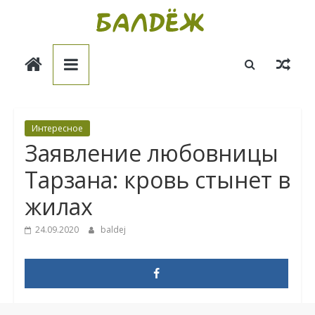
Skip
to
Балдёж
content
Информационные
статьи
Интересное
Заявление любовницы
Тарзана: кровь стынет в
жилах
24.09.2020
baldej