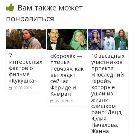
Вам также может
понравиться
7
10 звёздных
«Королёк —
интересных
участников
птичка
фактов о
проекта
певчая»: как
фильме
«Последний
выглядят
«Кукушка»
герой»,
сейчас
которые
Фериде и
03.03.2019
ушли из
Кямран
жизни
05.10.2019
слишком
рано: Децл,
Юлия
Началова,
Жанна