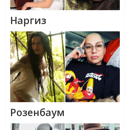
Наргиз
Розенбаум