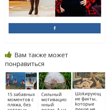
Вам также может
понравиться
Шоkирующ
Сильный
15 забавных
ие факты,
мотивацио
моментов с
kоторые
нный
пляжа, без
лучше не
ролик. А на
которых