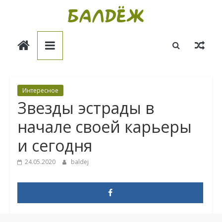
Skip
to
Балдёж
content
Информационные
статьи
Интересное
Звезды эстрады в
начале своей карьеры
и сегодня
24.05.2020
baldej