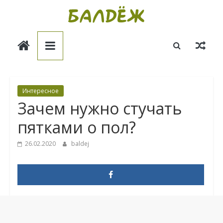
Skip
to
Балдёж
content
Информационные
статьи
Интересное
Зачем нужно стучать
пятками о пол?
26.02.2020
baldej