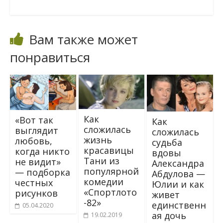
Вам также может
понравиться
Как
«Вот так
Как
сложилась
выглядит
сложилась
жизнь
любовь,
судьба
красавицы
когда никто
вдовы
Тани из
не видит»
Александра
популярной
— подборка
Абдулова —
комедии
честных
Юлии и как
«Спортлото
рисунков
живет
-82»
единственн
05.04.2020
ая дочь
19.02.2019