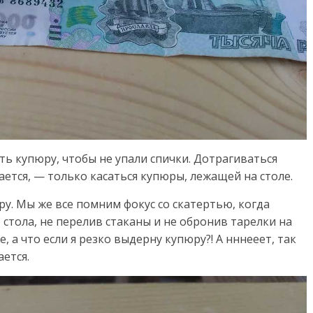
ь купюру, чтобы не упали спички. Дотрагиваться
ается, — только касаться купюры, лежащей на столе.
ру. Мы же все помним фокус со скатертью, когда
стола, не перелив стаканы и не обронив тарелки на
, а что если я резко выдерну купюру?! А нннееет, так
ается.