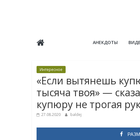
Skip
to
content
Балдёж
АНЕКДОТЫ
ВИД
Информационные
статьи
Интересное
«Если вытянешь купю
тысяча твоя» — сказа
купюру не трогая ру
27.08.2020
baldej
РАЗМ