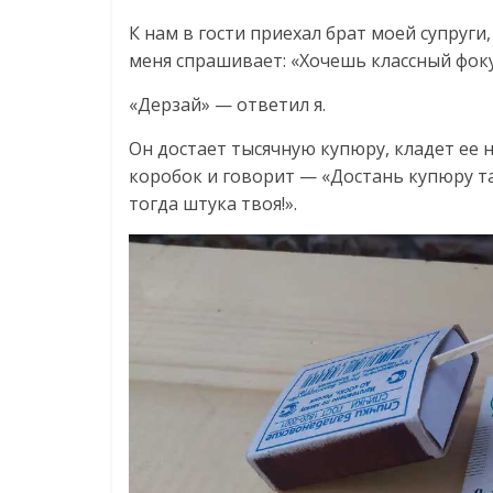
К нам в гости приехал брат моей супруг
меня спрашивает: «Хочешь классный фоку
«Дерзай» — ответил я.
Он достает тысячную купюру, кладет ее н
коробок и говорит — «Достань купюру так,
тогда штука твоя!».