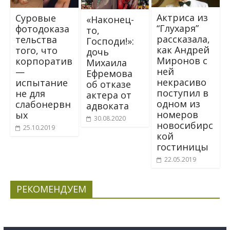
Актриса из
Суровые
«Наконец-
“Глухаря”
фотодоказа
то,
рaccказала,
тельства
Господи!»:
кaк Андрей
того, что
дочь
Миpoнов с
корпоратив
Михаила
ней
—
Ефремова
некрасиво
испытание
об отказе
поступил в
не для
актера от
одном из
слабонервн
адвоката
номеров
ых
30.08.2020
новосибирс
25.10.2019
кой
гостиницы
22.05.2019
РЕКОМЕНДУЕМ