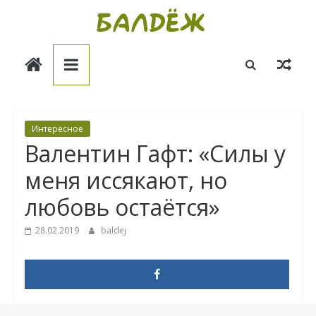
Skip
to
Балдёж
content
Информационные
статьи
Интересное
Валентин Гафт: «Силы у
меня иссякают, но
любовь остаётся»
28.02.2019
baldej