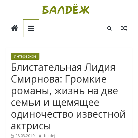
Skip
to
Балдёж
content
Информационные
статьи
Интересное
Блистательная Лидия
Смирнова: Громкие
романы, жизнь на две
семьи и щемящее
одиночество известной
актрисы
28.03.2019
baldej