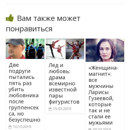
Вам также может
понравиться
Две
Лед и
«Женщина-
подруги
любовь:
магнит»:
пытались
драма
все
пять раз
всемирно
мужчины
убить
известной
Ларисы
любовника
пары
Гузеевой,
после
фигуристов
которые
группенсек
15.03.2019
так и не
са, но
стали ее
безуспешно
мужьями
10.10.2019
03.04.2019