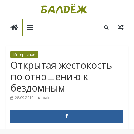
Skip
to
Балдёж
content
Информационные
статьи
Интересное
Открытая жестокость
по отношению к
бездомным
28.09.2019
baldej