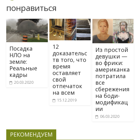
понравиться
12
Посадка
Из простой
доказательс
НЛО на
девушки —
тв того, что
земле:
во фрики:
время
Реальные
американка
оставляет
кадры
потратила
свой
все
20.03.2020
отпечаток
сбережения
на всем
на боди-
15.12.2019
модификац
ии
06.03.2020
РЕКОМЕНДУЕМ