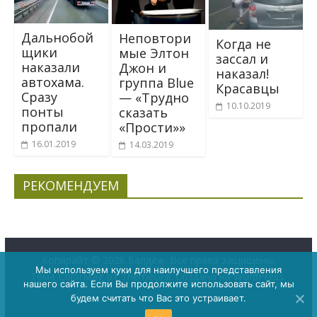
Дальнобой
Неповтори
Когда не
щики
мые Элтон
зассал и
наказали
Джон и
наказал!
автохама.
группа Blue
Красавцы
Сразу
— «Трудно
10.10.2019
понты
сказать
пропали
«Прости»»
16.01.2019
14.03.2019
РЕКОМЕНДУЕМ
Копирайт © 2026
Балдёж
. Все права защищены.
Мы используем куки для наилучшего представления
Тема
ColorMag
от ThemeGrill. Создано на
WordPress
.
нашего сайта. Если Вы продолжите использовать сайт, мы
будем считать что Вас это устраивает.