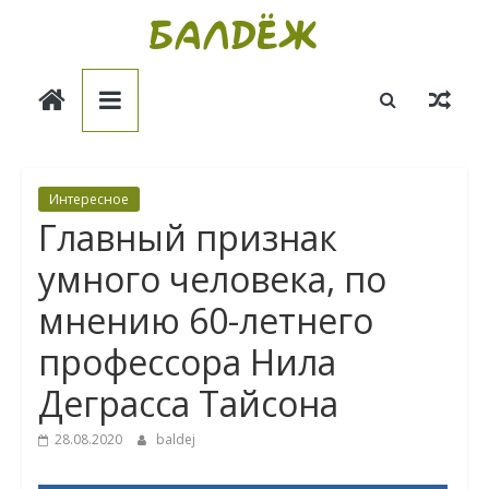
Skip
to
Балдёж
content
Информационные
статьи
Интересное
Главный признак
умного человека, по
мнению 60-летнего
профессора Нила
Деграсса Тайсона
28.08.2020
baldej