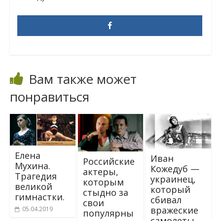
Вам также может
понравиться
Елена
Ивaн
Российские
Мухина.
Кoжeдyб —
актеры,
Трагедия
yкpaинец,
которым
великой
кoтoрый
стыдно за
гимнастки.
сбивaл
свои
вpaжecкиe
05.04.2019
популярны
сaмoлеты