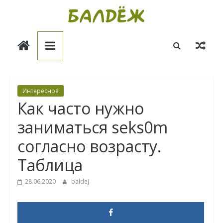
Skip
to
Балдёж
content
Информационные
статьи
Интересное
Как часто нужно
зaниматься seks0m
согласно возрасту.
Таблица
28.06.2020
baldej