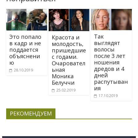
Так
Это попало
Красота и
выглядят
в кадр и не
молодость,
волосы
поддается
пришедшие
после 3 лет
объяснени
с годами.
ношения
ю
Очаровател
дредов и 4
ьная
28.10.2019
дней
Моника
распутыван
Белуччи
ия
25.02.2019
17.10.2019
РЕКОМЕНДУЕМ