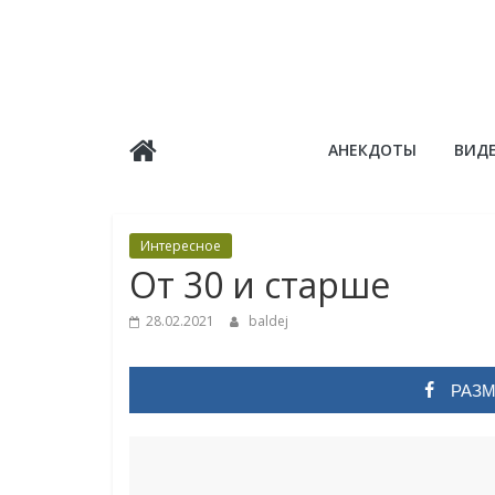
Skip
to
content
Балдёж
АНЕКДОТЫ
ВИД
Информационные
статьи
Интересное
От 30 и старше
28.02.2021
baldej
РАЗМ