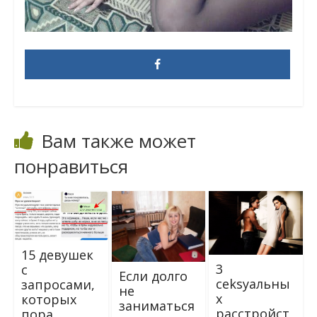
Вам также может
понравиться
15 девушек
3
с
Если долго
сеksуальны
запросами,
не
x
которых
заниматься
расстройст
пора