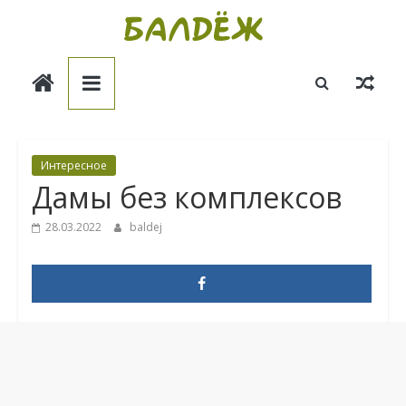
Skip
to
Балдёж
content
Информационные
статьи
Интересное
Дамы без комплексов
28.03.2022
baldej