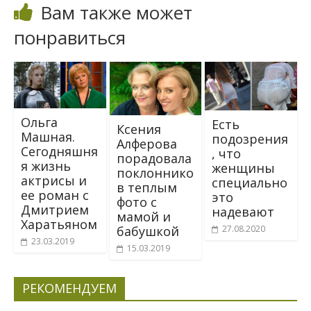
Вам также может
понравиться
Ольга
Есть
Ксения
Машная.
подозрения
Алферова
Сегодняшня
, что
порадовала
я жизнь
женщины
поклоннико
актрисы и
специально
в теплым
ее роман с
это
фото с
Дмитрием
надевают
мамой и
Харатьяном
27.08.2020
бабушкой
23.03.2019
15.03.2019
РЕКОМЕНДУЕМ