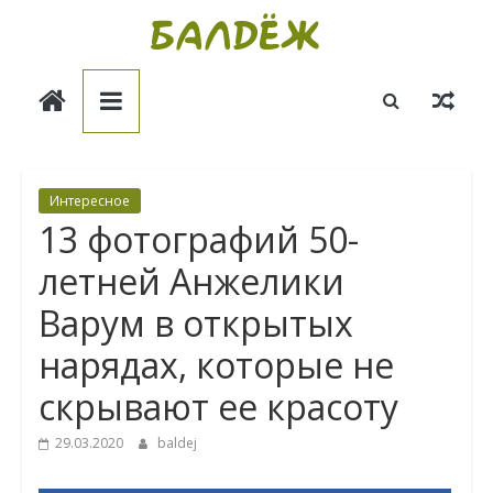
Skip
to
Балдёж
content
Информационные
статьи
Интересное
13 фотографий 50-
летней Анжелики
Варум в открытых
нарядах, которые не
скрывают ее красоту
29.03.2020
baldej