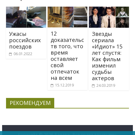
12
Звезды
Ужасы
доказательс
сериала
российских
тв того, что
«Идиот» 15
поездов
время
лет спустя:
06.01.2022
оставляет
Как фильм
свой
изменил
отпечаток
судьбы
на всем
актеров
15.12.2019
24.03.2019
РЕКОМЕНДУЕМ
Копирайт © 2026
Балдёж
. Все права защищены.