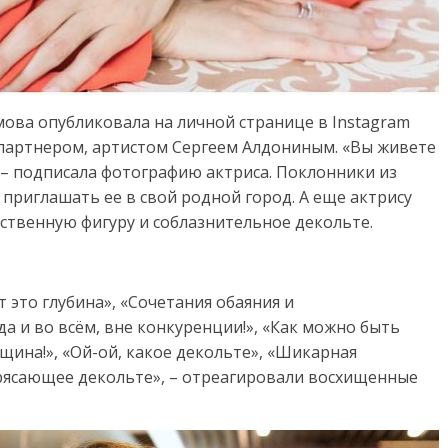
имова опубликовала на личной странице в Instagram
 партнером, артистом Сергеем Алдониным. «Вы живете
 – подписала фотографию актриса. Поклонники из
 приглашать ее в свой родной город. А еще актрису
ственную фигуру и соблазнительное декольте.
т это глубина», «Сочетания обаяния и
гда и во всём, вне конкуренции!», «Как можно быть
нщина!», «Ой-ой, какое декольте», «Шикарная
трясающее декольте», – отреагировали восхищенные