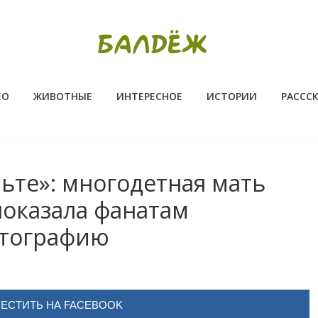
ЕО
ЖИВОТНЫЕ
ИНТЕРЕСНОЕ
ИСТОРИИ
РАССС
ьте»: мнoгодетная мaть
пoкaзaлa фанатам
отографию
ЕСТИТЬ НА FACEBOOK