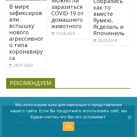
Можно ли
Собрались
В мире
заразиться
как-то
зафиксиров
COVID-19 от
вместе
али
домашнего
Яумею,
вспышку
животного
Ясделаль и
нового
Япочиниль
10.04.2020
агрессивног
28.09.2019
о типа
коронавиру
са
28.07.2020
РЕКОМЕНДУЕМ
Мы используем куки для наилучшего представления
нашего сайта. Если Вы продолжите использовать сайт, мы
Копирайт © 2026
Балдёж
. Все права защищены.
будем считать что Вас это устраивает.
Тема
ColorMag
от ThemeGrill. Создано на
WordPress
.
Ok