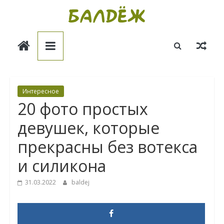
Skip
to
Балдёж
content
Информационные
статьи
Интересное
20 фото простых
девушек, которые
прекрасны без вотекса
и силикона
31.03.2022
baldej