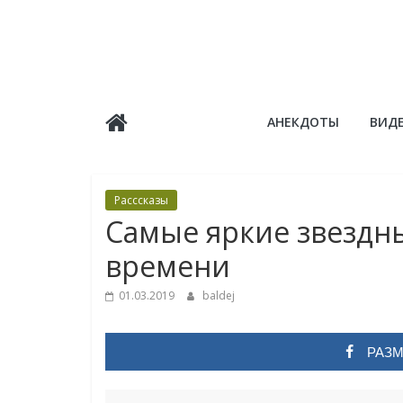
Skip
to
content
Балдёж
АНЕКДОТЫ
ВИД
Информационные
статьи
Расссказы
Самые яркие звездн
времени
01.03.2019
baldej
РАЗМ