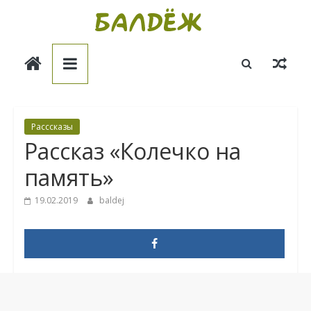
Skip
to
Балдёж
content
Информационные
статьи
Расссказы
Рассказ «Колечко на
память»
19.02.2019
baldej