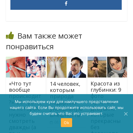
Вам также может
понравиться
«Что тут
Красота из
14 человек,
вообще
глубинки: 9
которым
происходит
фото
природа
?»: 20+ фото,
простых
подарила
Мы используем куки для наилучшего представления
на которые
девушек,
уникальную
нашего сайта. Если Вы продолжите использовать сайт, мы
нужно
которые
будем считать что Вас это устраивает.
внешность
смотреть
прекрасны
08.10.2019
Ok
дважды (а
без