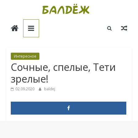
Skip
to
Балдёж
content
Информационные
статьи
Интересное
Сочные, спелые, Тети
зрелые!
02.09.2020
baldej