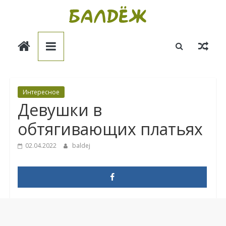
Skip
to
Балдёж
content
Информационные
статьи
Интересное
Девушки в
обтягивающих платьях
02.04.2022
baldej