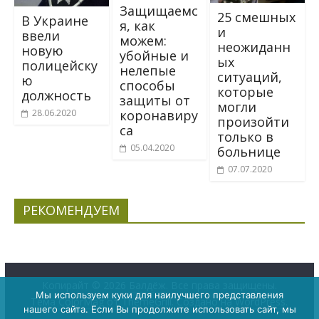
Защищаемс
25 смешных
В Украине
я, как
и
ввели
можем:
неожиданн
новую
убойные и
ых
полицейску
нелепые
ситуаций,
ю
способы
которые
должность
защиты от
могли
28.06.2020
коронавиру
произойти
са
только в
05.04.2020
больнице
07.07.2020
РЕКОМЕНДУЕМ
Копирайт © 2026
Балдёж
. Все права защищены.
Мы используем куки для наилучшего представления
Тема
ColorMag
от ThemeGrill. Создано на
WordPress
.
нашего сайта. Если Вы продолжите использовать сайт, мы