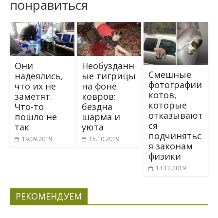
понравиться
Они
Необузданн
Смешные
надеялись,
ые тигрицы
фотографии
что их не
на фоне
котов,
заметят.
ковров:
которые
Что-то
бездна
отказывают
пошло не
шарма и
ся
так
уюта
подчинятьс
19.09.2019
15.10.2019
я законам
физики
14.12.2019
РЕКОМЕНДУЕМ