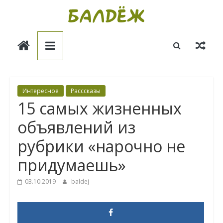
Skip
to
Балдёж
content
Информационные
статьи
Интересное
Расссказы
15 самых жизненных
объявлений из
рубрики «нарочно не
придумаешь»
03.10.2019
baldej