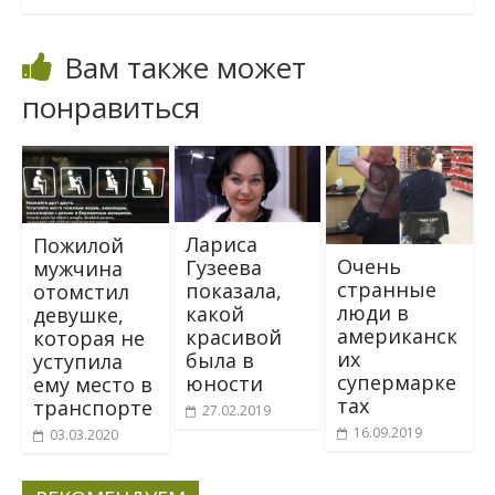
Вам также может
понравиться
Лариса
Пожилой
Очень
Гузеева
мужчина
странные
показала,
отомстил
люди в
какой
девушке,
американск
красивой
которая не
их
была в
уступила
супермарке
юности
ему место в
тах
транспорте
27.02.2019
16.09.2019
03.03.2020