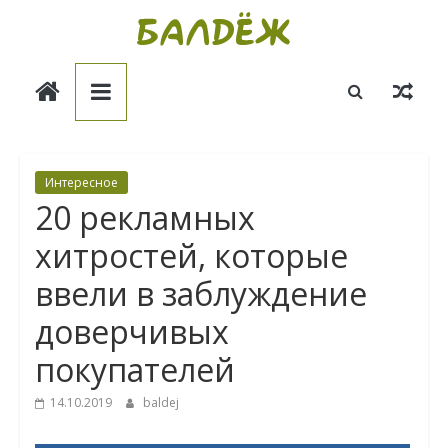
Skip
to
Балдёж
content
Информационные
статьи
Интересное
20 рекламных
хитростей, которые
ввели в заблуждение
доверчивых
покупателей
14.10.2019
baldej