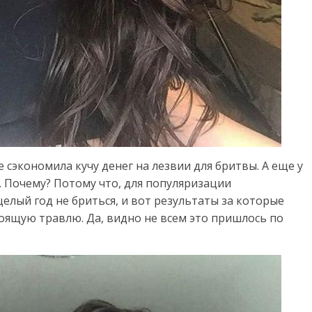
сэкономила кучу денег на лезвии для бритвы. А еще у
с. Почему? Потому что, для популяризации
елый год не бриться, и вот результаты за которые
оящую травлю. Да, видно не всем это пришлось по