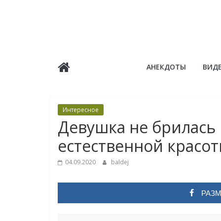
Skip
to
content
Балдёж
АНЕКДОТЫ
ВИД
Информационные
статьи
Интересное
Девушка не брилась 
естественной красо
04.09.2020
baldej
РАЗМ