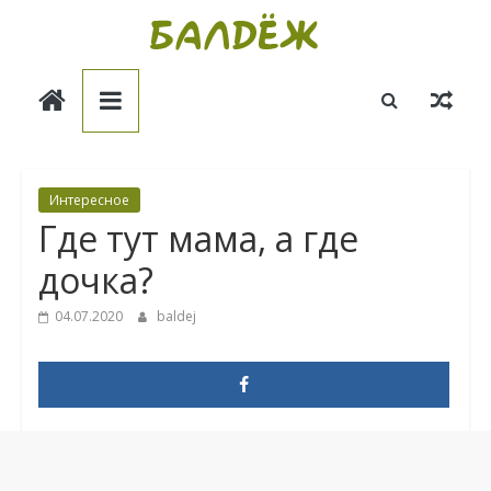
Skip
to
Балдёж
content
Информационные
статьи
Интересное
Где тут мама, а где
дочка?
04.07.2020
baldej