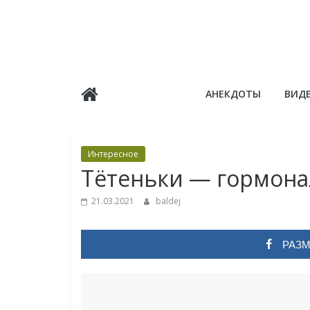
Skip
to
content
Балдёж
АНЕКДОТЫ
ВИД
Информационные
статьи
Интересное
Тётеньки — гормона
21.03.2021
baldej
РАЗМ