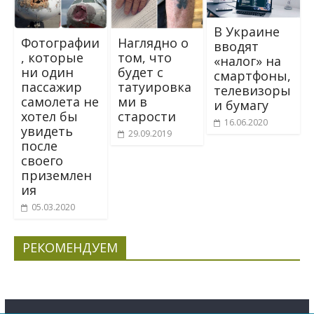
В Украине
Фотографии
Наглядно о
вводят
, которые
том, что
«налог» на
ни один
будет с
смартфоны,
пассажир
татуировка
телевизоры
самолета не
ми в
и бумагу
хотел бы
старости
16.06.2020
увидеть
29.09.2019
после
своего
приземлен
ия
05.03.2020
РЕКОМЕНДУЕМ