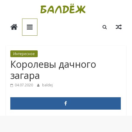
Skip
to
Балдёж
content
Информационные
статьи
Интересное
Королевы дачного
загара
04.07.2020
baldej