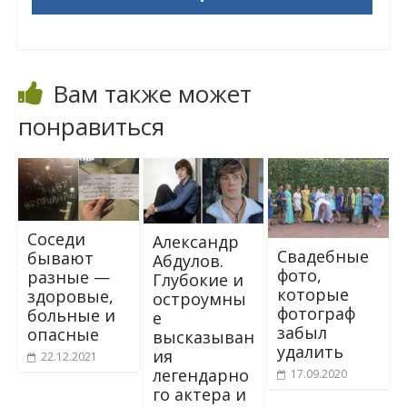
Вам также может
понравиться
Соседи
Александр
Свадебные
бывают
Абдулов.
фото,
разные —
Глубокие и
которые
здоровые,
остроумны
фотограф
больные и
е
забыл
опасные
высказыван
удалить
ия
22.12.2021
легендарно
17.09.2020
го актера и