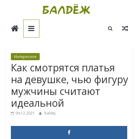
Skip
to
Балдёж
content
Информационные
статьи
Интересное
Как смотрятся платья
на девушке, чью фигуру
мужчины считают
идеальной
04.12.2021
baldej