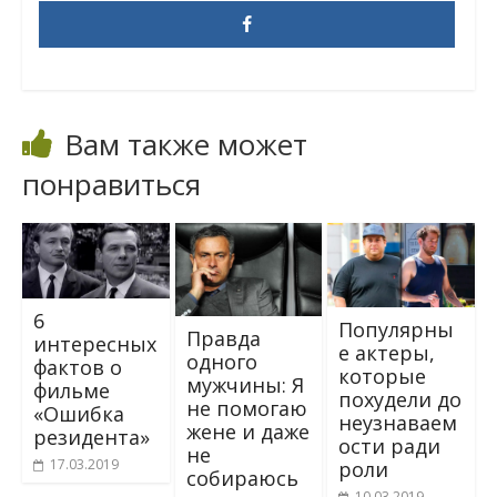
Вам также может
понравиться
6
Популярны
Правда
интересных
е актеры,
одного
фактов о
которые
мужчины: Я
фильме
похудели до
не помогаю
«Ошибка
неузнаваем
жене и даже
резидента»
ости ради
не
17.03.2019
роли
собираюсь
10.03.2019